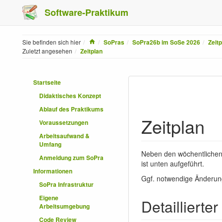
Software-Praktikum
Home
Sie befinden sich hier
SoPras
SoPra26b im SoSe 2026
Zeit
Zuletzt angesehen
Zeitplan
Startseite
Didaktisches Konzept
Ablauf des Praktikums
Zeitplan
Voraussetzungen
Arbeitsaufwand &
Umfang
Neben den wöchentlichen 
Anmeldung zum SoPra
ist unten aufgeführt.
Informationen
Ggf. notwendige Änderung
SoPra Infrastruktur
Eigene
Detaillierter
Arbeitsumgebung
Code Review