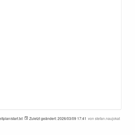
tplan/start.txt
Zuletzt geändert:
2026/03/09 17:41
von
stefan.naujokat