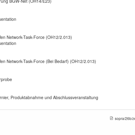
hrung BGW-Net (OH14/E23)
sentation
ffen Network-Task-Force (OH12/2.013)
sentation
ffen Network-Task-Force (Bei Bedarf) (OH12/2.013)
rprobe
rnier, Produktabnahme und Abschlussveranstaltung
sopra/26b/zei