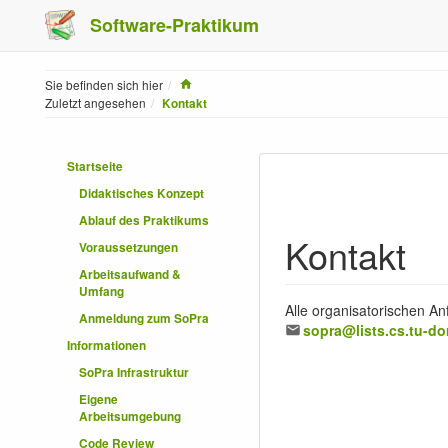
Software-Praktikum
Home
Sie befinden sich hier
Zuletzt angesehen
Kontakt
Startseite
Didaktisches Konzept
Ablauf des Praktikums
Kontakt
Voraussetzungen
Arbeitsaufwand &
Umfang
Alle organisatorischen A
Anmeldung zum SoPra
sopra@lists.cs.tu-d
Informationen
SoPra Infrastruktur
Eigene
Arbeitsumgebung
Code Review